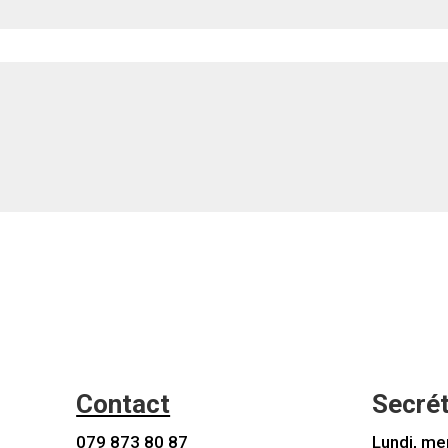
Contact
Secrét
079 873 80 87
Lundi, me