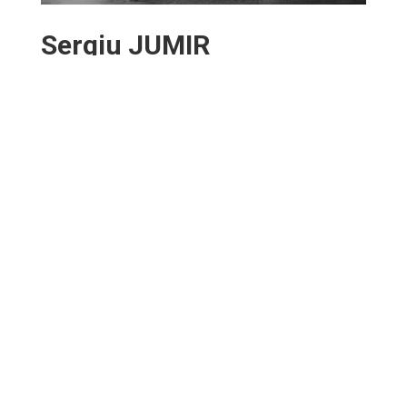
Sergiu JUMIR
Il a commencé la Danse Sportive en Moldavie à l’âge
de 5 ans à l’école « Codreanca ». Sergiu participe à de
nombreux concours internationaux. Trois fois
champions (en Roumanie, Ukraine et Grèce).
Plus tard, il découvre une passion pour le Rock’n’Roll,
Hip-hop et Breakdance. En 2010, il commence à
enseigner la danse aux enfants et aux adultes. Sergiu
sait transmettre ses connaissances et créer des
chorégraphies intéressantes avec une énergie positive
et dans une atmosphère festive.