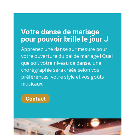
Votre danse de mariage
pour pouvoir brille le jour J
Apprenez une danse sur mesure pour
votre ouverture du bal de mariage ! Quel
que soit votre niveau de danse, une
chorégraphie sera créée selon vos
préférences, votre style et vos goûts
musicaux.
Contact