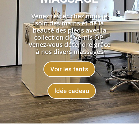
Venez tester chez nous le
soin des mains et de la
beauté des pieds avec la
collection de vernis OPI
Venez-vous détendre grâce
à nos divers massages
Voir les tarifs
Idée cadeau