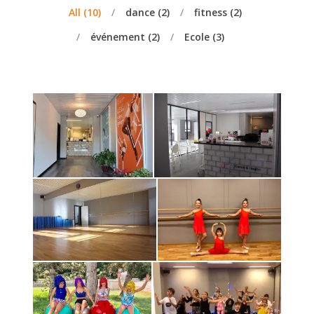
All (
10
)
dance (
2
)
fitness (
2
)
événement (
2
)
Ecole (
3
)
Dance health
Dance health Ecole
Ecole
Ecole
Ecole
Dance health
Dance health Ecole
cours de danse
Ecole
dance
Dancehealth
Dance health cours
événement
de danse