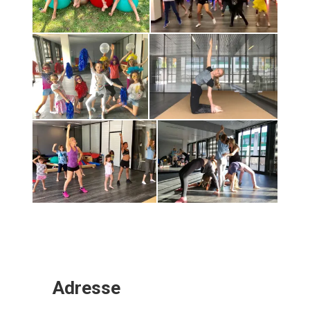
événement
Dance health
Dance health
animations soirée
fitness
événement
fitness
Dance health
Dance health stage
cours de danse
fitness
dance
Adresse